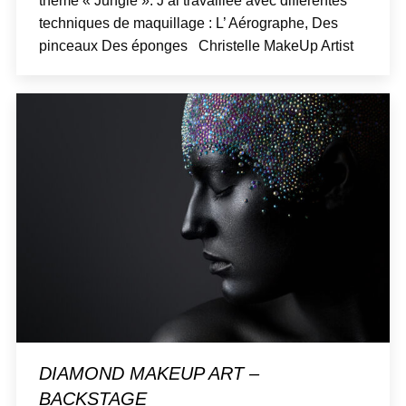
thème « Jungle ». J’ai travaillée avec différentes
techniques de maquillage : L’ Aérographe, Des
pinceaux Des éponges Christelle MakeUp Artist
DIAMOND MAKEUP ART –
BACKSTAGE