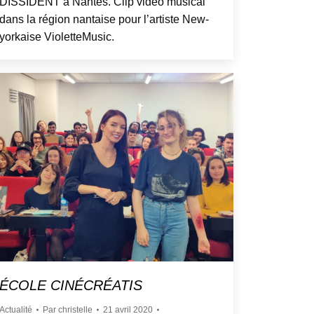
DISSIDENT à Nantes. Clip vidéo musical
dans la région nantaise pour l’artiste New-
yorkaise VioletteMusic.
ÉCOLE CINÉCRÉATIS
Actualité
Par
christelle
21 avril 2020