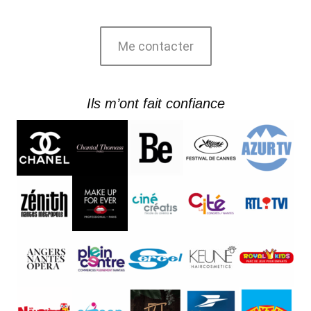
Me contacter
Ils m’ont fait confiance