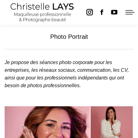
La
La
La
page
page
page
Instagram
Facebook
YouTube
Photo Portrait
s'ouvre
s'ouvre
s'ouvre
dans
dans
dans
Je propose des séances photo corporate pour les
une
une
une
entreprises, les réseaux sociaux, communication, les CV,
nouvelle
nouvelle
nouvelle
ainsi que pour les professionnels indépendants qui ont
fenêtre
fenêtre
fenêtre
besoin de photos professionnelles.