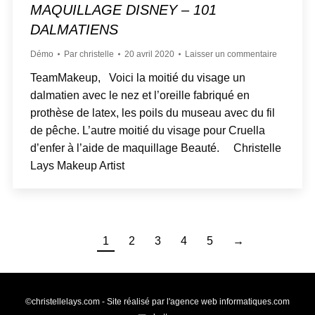
MAQUILLAGE DISNEY – 101
DALMATIENS
Démo
Par
christelle
20 avril 2020
Laisser un commentaire
TeamMakeup, Voici la moitié du visage un
dalmatien avec le nez et l’oreille fabriqué en
prothèse de latex, les poils du museau avec du fil
de pêche. L’autre moitié du visage pour Cruella
d’enfer à l’aide de maquillage Beauté. Christelle
Lays Makeup Artist
1
2
3
4
5
→
©christellelays.com - Site réalisé par l'agence web
informatiques.com