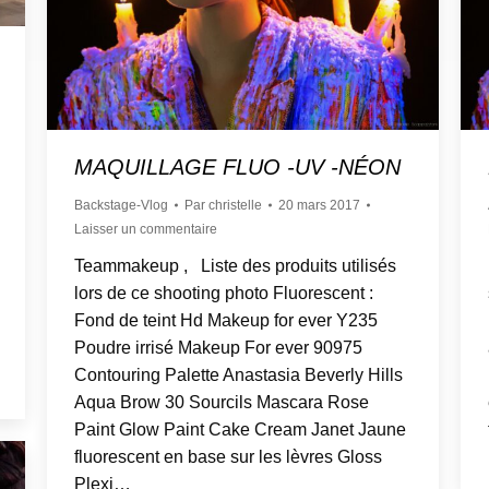
MAQUILLAGE FLUO -UV -NÉON
Backstage-Vlog
Par
christelle
20 mars 2017
Laisser un commentaire
Teammakeup , Liste des produits utilisés
lors de ce shooting photo Fluorescent :
Fond de teint Hd Makeup for ever Y235
Poudre irrisé Makeup For ever 90975
Contouring Palette Anastasia Beverly Hills
Aqua Brow 30 Sourcils Mascara Rose
Paint Glow Paint Cake Cream Janet Jaune
fluorescent en base sur les lèvres Gloss
Plexi…