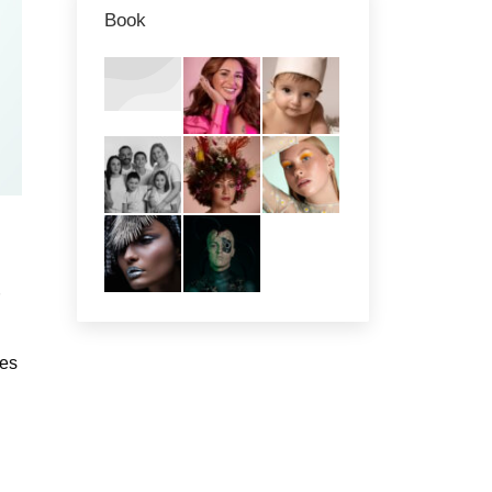
Book
yes