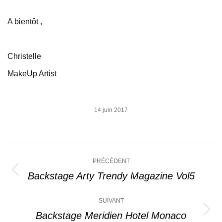
A bientôt ,
Christelle
MakeUp Artist
14 juin 2017
Navigation
PRÉCÉDENT
article
Backstage Arty Trendy Magazine Vol5
Article
précédent
:
SUIVANT
Backstage Meridien Hotel Monaco
Article