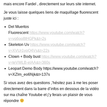
mais encore Fardel , directement sur leurs site internet.
Je vous laisse quelques liens de maquillage fluorescent
juste ici :
Del Muertos
Fluorescent
https://www.youtube.com/watch?
v=vq6oo8tHGPk&t=2s
Skeleton Uv
https://www.youtube.com/watch?
v=XVUr1yoQ4Vs&t=22s
Clown + Body bust
https://www.youtube.com/watch?
v=teVWLB-elAA&t=360s
Leopart Demo Body https://www.youtube.com/watch?
v=XZlm_eo6Njk&t=137s
Si vous avez des questions ,’hésitez pas à me les poser
directement dans la barre d’infos en dessous de la vidéo
sur ma chaîne Youtube et j’y ferais un plaisir de vous
répondre