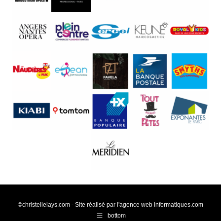
©christellelays.com - Site réalisé par l'agence web
informatiques.com
bottom