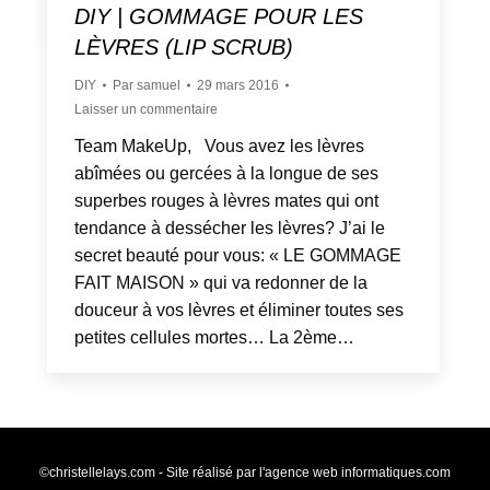
DIY | GOMMAGE POUR LES
LÈVRES (LIP SCRUB)
DIY
Par
samuel
29 mars 2016
Laisser un commentaire
Team MakeUp, Vous avez les lèvres
abîmées ou gercées à la longue de ses
superbes rouges à lèvres mates qui ont
tendance à dessécher les lèvres? J’ai le
secret beauté pour vous: « LE GOMMAGE
FAIT MAISON » qui va redonner de la
douceur à vos lèvres et éliminer toutes ses
petites cellules mortes… La 2ème…
©christellelays.com - Site réalisé par l'agence web
informatiques.com