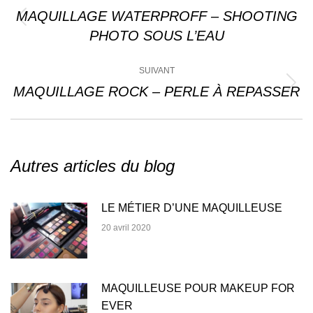
article
MAQUILLAGE WATERPROFF – SHOOTING
Article
PHOTO SOUS L’EAU
précédent
:
SUIVANT
MAQUILLAGE ROCK – PERLE À REPASSER
Article
suivant
:
Autres articles du blog
LE MÉTIER D’UNE MAQUILLEUSE
20 avril 2020
MAQUILLEUSE POUR MAKEUP FOR
EVER