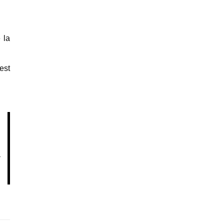
 la
est