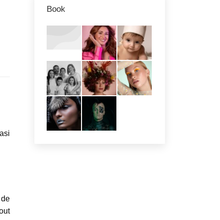
Book
asi
 de
out