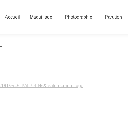
Accueil
Maquillage
Photographie
Parution
E
ue=191&v=9HVrfiBeLNs&feature=emb_logo