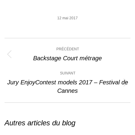
12 mai 2017
Navigation
PRÉCÉDENT
article
Backstage Court métrage
Article
précédent
:
SUIVANT
Jury EnjoyContest models 2017 – Festival de
Article
Cannes
suivant
:
Autres articles du blog