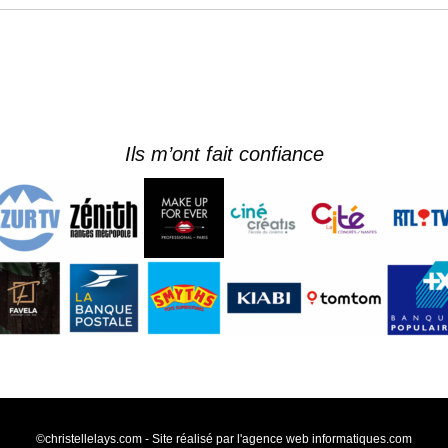
Ils m’ont fait confiance
©christellelays.com - Site réalisé par l'agence web
informatiques.com