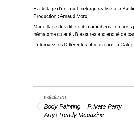
Backstage d’un court métrage réalisé à la Bas
Production : Arnaud Moro
Maquillage des différents comédiens , naturels
hématome cutané , Blessures enclenché de part 
Retrouvez les Différentes photos dans la Catégo
Navigation
PRÉCÉDENT
article
Body Painting – Private Party
Article
Arty+Trendy Magazine
précédent
: