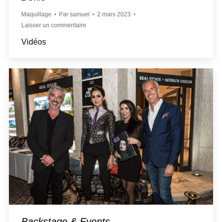
Maquillage
Par
samuel
2 mars 2023
Laisser un commentaire
Vidéos
Backstage & Events