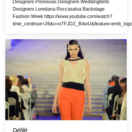
Designers Pronovias Designers Weddingbells
Designers Loredana Roccasalva Backstage
Fashion Week https://www.youtube.com/watch?
time_continue=26&v=oTFJDZ_B4wU&feature=emb_log
Défilé